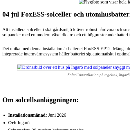
04 jul
FoxESS-solceller och utomhusbatter
Att installera solceller i skärgårdsmiljö kräver robust hårdvara och 
solpaneler med en modern växelriktare och ett högpresterande batter
Det unika med denna installation är batteriet FoxESS EP12. Många drar
integrerade internvärmesystem håller batteriet sig automatiskt i optim
Solcellsinstallation på tegeltak, Ingarö
Om solcellsanläggningen:
Installationsmånad:
Juni 2026
Ort:
Ingarö