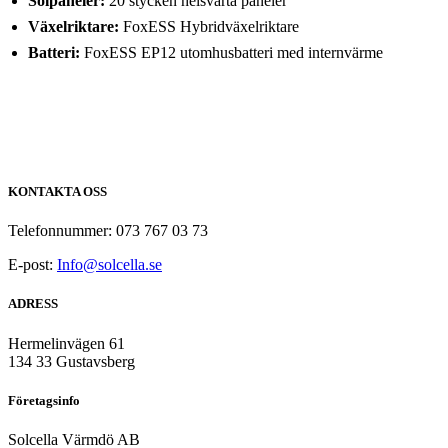
Solpaneler:
20 stycken helsvarta paneler
Växelriktare:
FoxESS Hybridväxelriktare
Batteri:
FoxESS EP12 utomhusbatteri med internvärme
KONTAKTA OSS
Telefonnummer: 073 767 03 73
E-post:
Info@solcella.se
ADRESS
Hermelinvägen 61
134 33 Gustavsberg
Företagsinfo
Solcella Värmdö AB