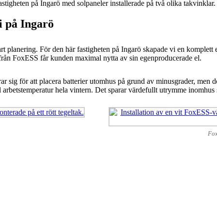
i på Ingarö
smart planering. För den här fastigheten på Ingarö skapade vi en komple
i från FoxESS får kunden maximal nytta av sin egenproducerade el.
 sig för att placera batterier utomhus på grund av minusgrader, men de
al arbetstemperatur hela vintern. Det sparar värdefullt utrymme inomhus
Fox