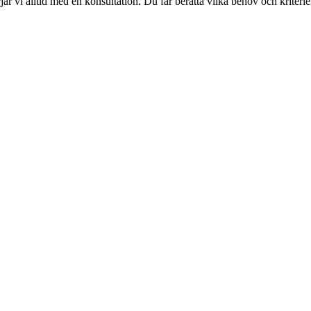
ar vi alltid med en konsultation. Du får berätta vilka behov och kriterie