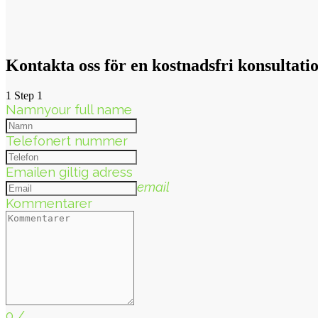
Kontakta oss för en kostnadsfri konsultatio
1
Step 1
Namn
your full name
Telefon
ert nummer
Email
en giltig adress
email
Kommentarer
0
/