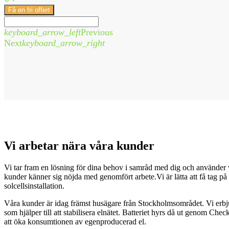
Få en fri offert
keyboard_arrow_left
Previous
Next
keyboard_arrow_right
Vi arbetar nära våra kunder
Vi tar fram en lösning för dina behov i samråd med dig och använder vår 
kunder känner sig nöjda med genomfört arbete.Vi är lätta att få tag på 
solcellsinstallation.
Våra kunder är idag främst husägare från Stockholmsområdet. Vi erbjude
som hjälper till att stabilisera elnätet. Batteriet hyrs då ut genom Chec
att öka konsumtionen av egenproducerad el.