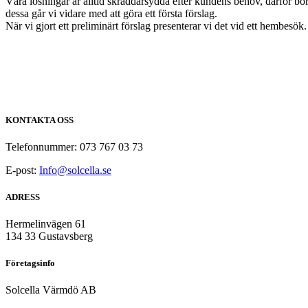
Våra lösningar är alltid skräddarsydda efter kundens behov, därför börj
dessa går vi vidare med att göra ett första förslag.
När vi gjort ett preliminärt förslag presenterar vi det vid ett hembesök.
KONTAKTA OSS
Telefonnummer: 073 767 03 73
E-post:
Info@solcella.se
ADRESS
Hermelinvägen 61
134 33 Gustavsberg
Företagsinfo
Solcella Värmdö AB