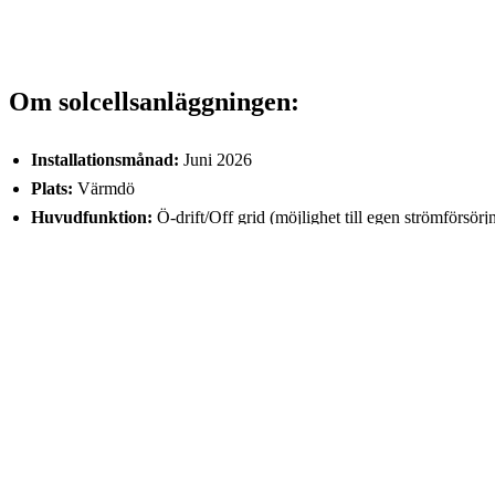
Om solcellsanläggningen:
Installationsmånad:
Juni 2026
Plats:
Värmdö
Huvudfunktion:
Ö-drift/Off grid (möjlighet till egen strömförsörj
Ytoptimering:
Två olika panelstorlekar för maximal effekthemtag
Markarbete & Jordning:
För maximal driftsäkerhet har ett över 
KONTAKTA OSS
Telefonnummer: 073 767 03 73