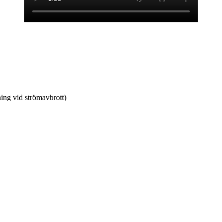
ning vid strömavbrott)
ning per takyta
2 meter djupt jordspett drivits ner i marken. Kopparkabeln har grävts ne